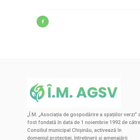
„Î.M. „Asociația de gospodărire a spațiilor verzi” 
fost fondată în data de 1 noiembrie 1992 de cătr
Consiliul municipal Chișinău, activează în
domeniul protecției, întreținerii și amenajării