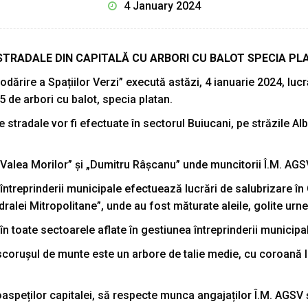
4 January 2024
STRADALE DIN CAPITALĂ CU ARBORI CU BALOT SPECIA PL
ărire a Spațiilor Verzi” execută astăzi, 4 ianuarie 2024, lucr
5 de arbori cu balot, specia platan.
tradale vor fi efectuate în sectorul Buiucani, pe străzile Alba I
 „Valea Morilor” și „Dumitru Râșcanu” unde muncitorii Î.M. AGS
 întreprinderii municipale efectuează lucrări de salubrizare în
dralei Mitropolitane”, unde au fost măturate aleile, golite urne
în toate sectoarele aflate în gestiunea întreprinderii municipa
orușul de munte este un arbore de talie medie, cu coroană lar
oaspeților capitalei, să respecte munca angajaților Î.M. AGSV 