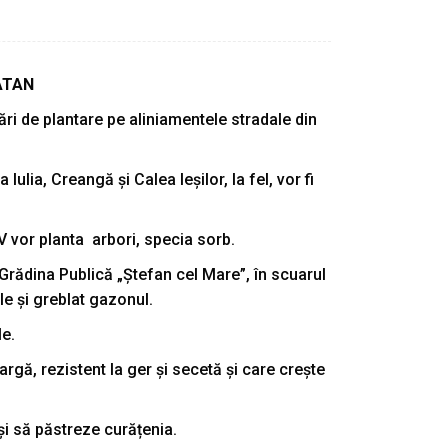
ATAN
ări de plantare pe aliniamentele stradale din
ulia, Creangă și Calea Ieșilor, la fel, vor fi
V vor planta arbori, specia sorb.
 Grădina Publică „Ștefan cel Mare”, în scuarul
le și greblat gazonul.
le.
gă, rezistent la ger și secetă și care crește
și să păstreze curățenia.