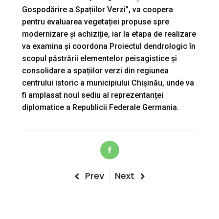
Gospodărire a Spațiilor Verzi”, va coopera
pentru evaluarea vegetației propuse spre
modernizare și achiziție, iar la etapa de realizare
va examina și coordona Proiectul dendrologic în
scopul păstrării elementelor peisagistice și
consolidare a spațiilor verzi din regiunea
centrului istoric a municipiului Chișinău, unde va
fi amplasat noul sediu al reprezentanței
diplomatice a Republicii Federale Germania.
Post
Previous
Next
Prev
Next
Post
Post
navigation