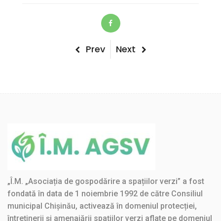
Post
Previous
Next
Prev
Next
Post
Post
navigation
„Î.M. „Asociația de gospodărire a spațiilor verzi” a fost
fondată în data de 1 noiembrie 1992 de către Consiliul
municipal Chișinău, activează în domeniul protecției,
întreținerii și amenajării spațiilor verzi aflate pe domeniul