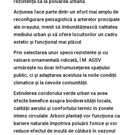
rezistența sa la poluarea urbană.
Acțiunea face parte dintr-un efort mai amplu de
reconfigurare peisagistică a arterelor principale
ale orașului, menit să îmbunătățească calitatea
mediului urban și să ofere locuitorilor un cadru
estetic și funcțional mai plăcut.
Prin selectarea unor specii rezistente și cu
valoare ornamentală ridicată, Î.M. AGSV
urmărește nu doar înfrumusețarea spațiului
public, ci și adaptarea acestuia la noile condiții
climatice și la nevoile comunității.
Extinderea coridorului verde urban va avea
efecte benefice asupra biodiversității locale,
calității aerului și confortului termic în zonele
intens circulate. Arborii plantați vor funcționa ca
bariere naturale împotriva poluării fonice și vor
reduce efectul de insulă de căldură în sezonul