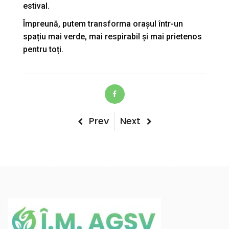
estival.
Împreună, putem transforma orașul într-un
spațiu mai verde, mai respirabil și mai prietenos
pentru toți.
Post
Previous
Next
Prev
Next
Post
Post
navigation