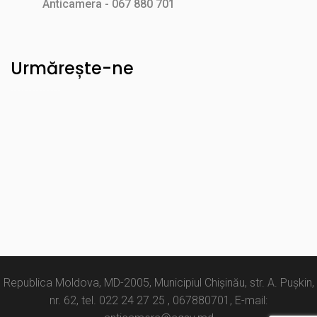
Anticamera - 067 880 701
Urmărește-ne
Republica Moldova, MD-2005, Municipiul Chișinău, str. A. Pușkin,
nr. 62, tel. 022 24 27 25 , 067880701, E-mail: