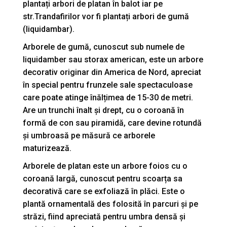
plantați arbori de platan în balot iar pe
str.Trandafirilor vor fi plantați arbori de gumă
(liquidambar).
Arborele de gumă, cunoscut sub numele de
liquidamber sau storax american, este un arbore
decorativ originar din America de Nord, apreciat
în special pentru frunzele sale spectaculoase
care poate atinge înălțimea de 15-30 de metri.
Are un trunchi înalt și drept, cu o coroană în
formă de con sau piramidă, care devine rotundă
și umbroasă pe măsură ce arborele
maturizează.
Arborele de platan este un arbore foios cu o
coroană largă, cunoscut pentru scoarța sa
decorativă care se exfoliază în plăci. Este o
plantă ornamentală des folosită în parcuri și pe
străzi, fiind apreciată pentru umbra densă și