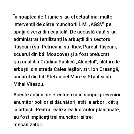
În noaptea de 1 iunie s-au efectuat mai multe
intervenții de către muncitorii Î. M. „AGSV” pe
spațiile verzi din capitală. De această dată s-au
administrat fertilizanți la arbuștii din sectorul
Râșcani (str. Petricani, str. Kiev, Parcul Râșcani,
scuarul din bd. Moscova) și a fost prelucrat
gazonul din Grădina Publică „Alunelul”, alături de
arbuștii din strada Calea Ieșilor, str. Ion Creangă,
scuarul din bd. Ștefan cel Mare și Sfânt și str.
Mihai Viteazu.
Aceste acțiuni se efectuează în scopul prevenirii
anumitor bolilor și dăunători, atât la arbori, cât și
la arbuști. Pentru realizarea lucrărilor planificate,
au fost implicați trei muncitori și trei
mecanizatori.