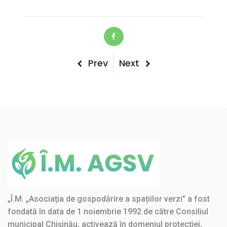
Post
Previous
Next
Prev
Next
Post
Post
navigation
„Î.M. „Asociația de gospodărire a spațiilor verzi” a fost
fondată în data de 1 noiembrie 1992 de către Consiliul
municipal Chișinău, activează în domeniul protecției,