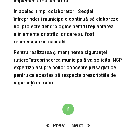
implementarea acestora.
În același timp, colaboratorii Secției
întreprinderii municipale continuă să elaboreze
noi proiecte dendrologice pentru replantarea
aliniamentelor străzilor care au fost
reamenajate în capitală.
Pentru realizarea și menținerea siguranței
rutiere întreprinderea municipală va solicita INSP
expertiză asupra noilor concepte peisagistice
pentru ca acestea să respecte prescripțiile de
siguranță în trafic.
Post
Previous
Next
Prev
Next
Post
Post