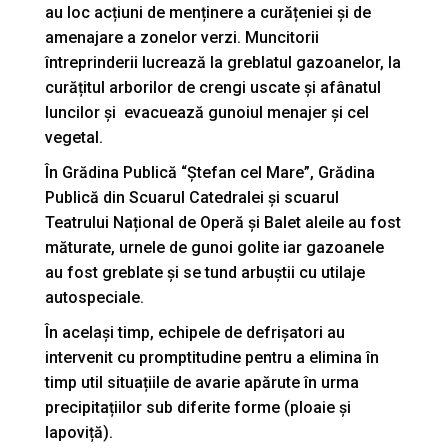
au loc acțiuni de menținere a curățeniei și de
amenajare a zonelor verzi. Muncitorii
întreprinderii lucrează la greblatul gazoanelor, la
curățitul arborilor de crengi uscate și afânatul
luncilor și evacuează gunoiul menajer și cel
vegetal.
În Grădina Publică “Ștefan cel Mare”, Grădina
Publică din Scuarul Catedralei și scuarul
Teatrului Național de Operă și Balet aleile au fost
măturate, urnele de gunoi golite iar gazoanele
au fost greblate și se tund arbuștii cu utilaje
autospeciale.
În același timp, echipele de defrișatori au
intervenit cu promptitudine pentru a elimina în
timp util situațiile de avarie apărute în urma
precipitațiilor sub diferite forme (ploaie și
lapoviță).