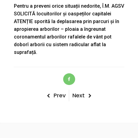
Pentru a preveni orice situații nedorite, Î.M. AGSV
SOLICITĂ locuitorilor și oaspeților capitalei
ATENȚIE sporită la deplasarea prin parcuri și în
apropierea arborilor – ploaia a îngreunat
coronamentul arborilor rafalele de vânt pot
doborî arborii cu sistem radicular aflat la
suprafață.
Post
Previous
Next
Prev
Next
Post
Post
navigation