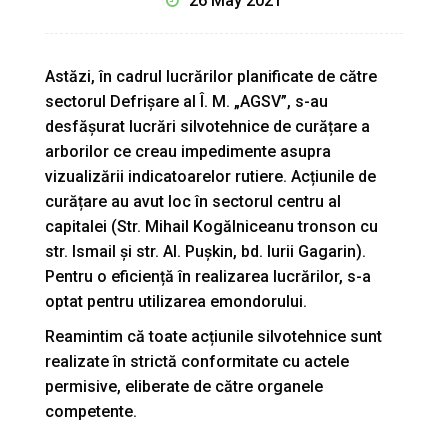
26 May 2021
Astăzi, în cadrul lucrărilor planificate de către
sectorul Defrișare al Î. M. „AGSV”, s-au
desfășurat lucrări silvotehnice de curățare a
arborilor ce creau impedimente asupra
vizualizării indicatoarelor rutiere. Acțiunile de
curățare au avut loc în sectorul centru al
capitalei (Str. Mihail Kogălniceanu tronson cu
str. Ismail și str. Al. Pușkin, bd. Iurii Gagarin).
Pentru o eficiență în realizarea lucrărilor, s-a
optat pentru utilizarea emondorului.
Reamintim că toate acțiunile silvotehnice sunt
realizate în strictă conformitate cu actele
permisive, eliberate de către organele
competente.