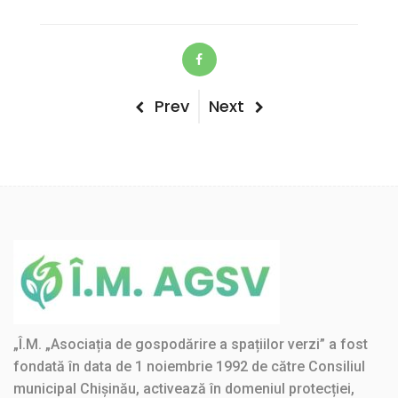
Post
Previous
Next
Prev
Next
Post
Post
navigation
„Î.M. „Asociația de gospodărire a spațiilor verzi” a fost
fondată în data de 1 noiembrie 1992 de către Consiliul
municipal Chișinău, activează în domeniul protecției,