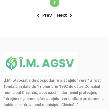
Post
Previous
Next
Prev
Next
Post
Post
navigation
„Î.M. „Asociația de gospodărire a spațiilor verzi” a fost
fondată în data de 1 noiembrie 1992 de către Consiliul
municipal Chișinău, activează în domeniul protecției,
întreținerii și amenajării spațiilor verzi aflate pe domeniul
public din intravilanul municipiul Chișinău”