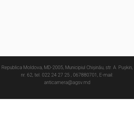
Republica Moldova, MD-2005, Municipiul Chișinău, str. A. Pușkin,
nr. 62, tel. 022 24 27 25 , 067880701, E-mail:
anticamera@agsv.md