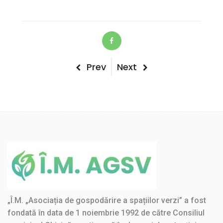
Post
Previous
Next
Prev
Next
Post
Post
navigation
„Î.M. „Asociația de gospodărire a spațiilor verzi” a fost
fondată în data de 1 noiembrie 1992 de către Consiliul