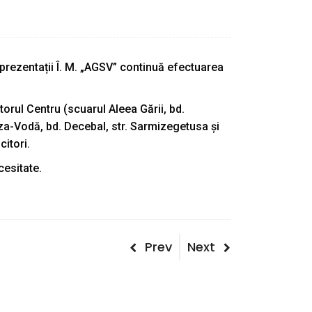
reprezentații Î. M. „AGSV” continuă efectuarea
ctorul Centru (scuarul Aleea Gării, bd.
Cuza-Vodă, bd. Decebal, str. Sarmizegetusa și
citori.
cesitate.
Post
Previous
Next
Prev
Next
Post
Post
navigation