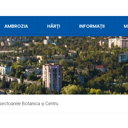
AMBROZIA
HĂRȚI
INFORMAȚII
M
n sectoarele Botanica și Centru