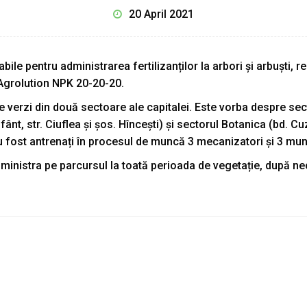
20 April 2021
ile pentru administrarea fertilizanților la arbori și arbuști, 
a Agrolution NPK 20-20-20.
iile verzi din două sectoare ale capitalei. Este vorba despre se
ânt, str. Ciuflea și șos. Hîncești) și sectorul Botanica (bd. 
 au fost antrenați în procesul de muncă 3 mecanizatori și 3 mun
ministra pe parcursul la toată perioada de vegetație, după ne