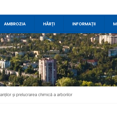
AMBROZIA
HĂRȚI
INFORMAȚII
M
anților și prelucrarea chimică a arborilor