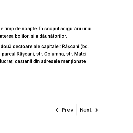
pe timp de noapte. În scopul asigurării unui
erea bolilor, și a dăunătorilor.
 două sectoare ale capitalei: Râșcani (bd.
, parcul Râșcani, str. Columna, str. Matei
relucrați castanii din adresele menționate
Post
Previous
Next
Prev
Next
Post
Post
navigation