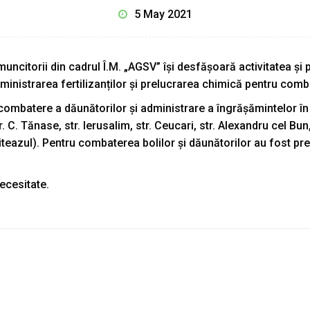
5 May 2021
ncitorii din cadrul Î.M. „AGSV” își desfășoară activitatea și 
inistrarea fertilizanților și prelucrarea chimică pentru combat
combatere a dăunătorilor și administrare a îngrășămintelor în
. C. Tănase, str. Ierusalim, str. Ceucari, str. Alexandru cel Bun
 Viteazul). Pentru combaterea bolilor și dăunătorilor au fost p
ecesitate.