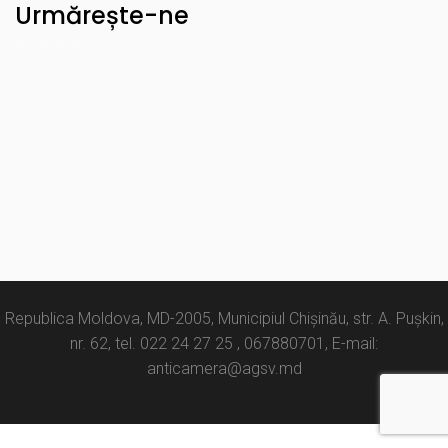
Urmărește-ne
Republica Moldova, MD-2005, Municipiul Chișinău, str. A. Pușkin,
nr. 62, tel. 022 24 27 25 , 067880701, E-mail:
anticamera@agsv.md