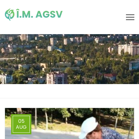
05
AUG