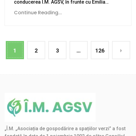
conducerea Î.M. AGSV, în frunte cu Emilia…
Continue Reading...
1
2
3
…
126
„Î.M. „Asociația de gospodărire a spațiilor verzi” a fost