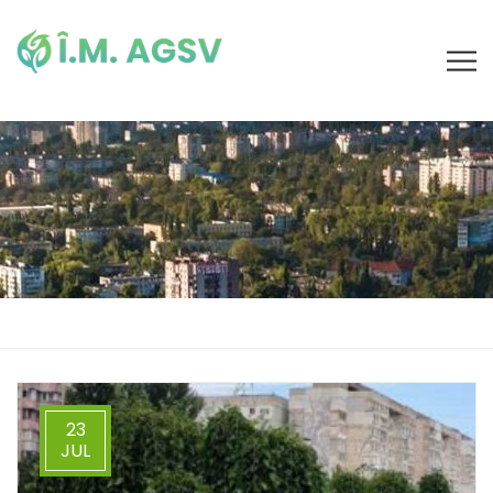
23
JUL