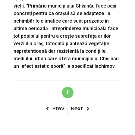
vieții. “Primăria municipiului Chișinău face pași
concreți pentru ca orașul să se adapteze la
schimbările climatice care sunt prezente în
ultima perioadă. Întreprinderea municipală face
tot posibilul pentru a crește suprafața ariilor
verzi din oraș, totodată plantează vegetație
nepretențioasă dar rezistentă la condițiile
mediului urban care oferă municipiului Chișinău
un efect estetic sporit”, a specificat Iachimov.
Post
Previous
Next
Prev
Next
Post
Post
navigation