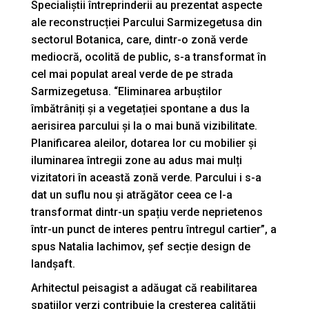
Specialiștii întreprinderii au prezentat aspecte
ale reconstrucției Parcului Sarmizegetusa din
sectorul Botanica, care, dintr-o zonă verde
mediocră, ocolită de public, s-a transformat în
cel mai populat areal verde de pe strada
Sarmizegetusa. “Eliminarea arbuștilor
îmbătrâniți și a vegetației spontane a dus la
aerisirea parcului și la o mai bună vizibilitate.
Planificarea aleilor, dotarea lor cu mobilier și
iluminarea întregii zone au adus mai mulți
vizitatori în această zonă verde. Parcului i s-a
dat un suflu nou și atrăgător ceea ce l-a
transformat dintr-un spațiu verde neprietenos
într-un punct de interes pentru întregul cartier”, a
spus Natalia Iachimov, șef secție design de
landșaft.
Arhitectul peisagist a adăugat că reabilitarea
spațiilor verzi contribuie la creșterea calității