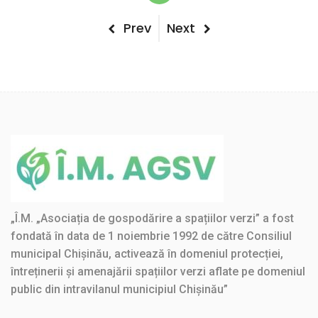
Post
Previous
Next
Prev
Next
Post
Post
navigation
„Î.M. „Asociația de gospodărire a spațiilor verzi” a fost
fondată în data de 1 noiembrie 1992 de către Consiliul
municipal Chișinău, activează în domeniul protecției,
întreținerii și amenajării spațiilor verzi aflate pe domeniul
public din intravilanul municipiul Chișinău”