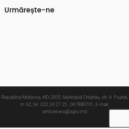
Urmărește-ne
Republica Moldova, MD-2005, Municipiul Chișinău, str. A. Pușkin,
nr. 62, tel. 022 24 27 25 , 067880701, E-mail:
anticamera@agsv.md