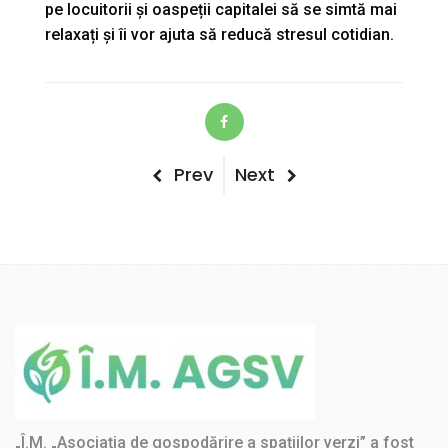
pe locuitorii și oaspeții capitalei să se simtă mai
relaxați și îi vor ajuta să reducă stresul cotidian.
Post
Previous
Next
Prev
Next
Post
Post
navigation
„Î.M. „Asociația de gospodărire a spațiilor verzi” a fost