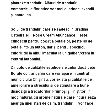
planteze trandafiri. Alături de trandafiri,
compozițiile floristice vor mai cuprinde lavandă
și santolina.
Soiul de trandafiri care se sădesc în Grădina
Catedralei – Rose Cream Abundance – este
cunoscut pentru bogăția petalelor, peste 40 de
petale într-un buton, dar și pentru specificul
culorii: de la albul imaculat la un galben/crem în
centrul butonului.
Dincolo de calitățile estetice ale celor două pete
florale cu trandafirii care vor apare în centrul
municipiului Chișinău, vor exista și calitățile de
ameliorare a stresului si de stimulare a bunei
dispoziții a trecătorilor. Frumoși și liniștitori în
mod natural, cu arome naturale care încurajează
apariția unei stări de calm, trandafirii îi vor face