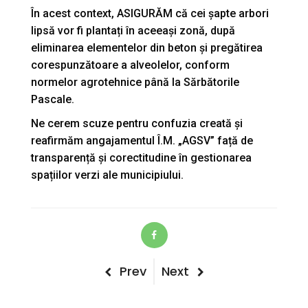
În acest context, ASIGURĂM că cei șapte arbori
lipsă vor fi plantați în aceeași zonă, după
eliminarea elementelor din beton și pregătirea
corespunzătoare a alveolelor, conform
normelor agrotehnice până la Sărbătorile
Pascale.
Ne cerem scuze pentru confuzia creată și
reafirmăm angajamentul Î.M. „AGSV” față de
transparență și corectitudine în gestionarea
spațiilor verzi ale municipiului.
Post
Previous
Next
Prev
Next
Post
Post
navigation