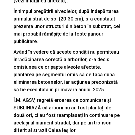
(vezi imaginea anexată).
În timpul pregătirii alveolelor, după îndepărtarea
primului strat de sol (20-30 cm), s-a constatat
prezența unor structuri din beton în substrat, cel
mai probabil rămășițe de la foste panouri
publicitare.
Având în vedere că aceste condiții nu permiteau
înrădăcinarea corectă a arborilor, s-a decis
omisiunea celor șapte alveole afectate,
plantarea pe segmentul omis să se facă după
eliminarea betoanelor, iar acțiunea preconizată
să fie executată în primăvara anului 2025.
Î.M. AGSV, regretă eroarea de comunicare și
SUBLINIAZĂ că arborii nu au fost plantați de
două ori, ci au fost reamplasați în continuare pe
același aliniament stradal, dar pe un tronson
diferit al străzii Calea Ieșilor.