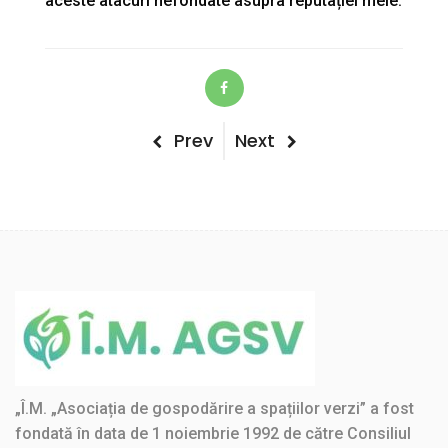
aceste atacuri nefondate asupra reputației mele.
Post
Previous
Next
Prev
Next
Post
Post
navigation
„Î.M. „Asociația de gospodărire a spațiilor verzi” a fost
fondată în data de 1 noiembrie 1992 de către Consiliul