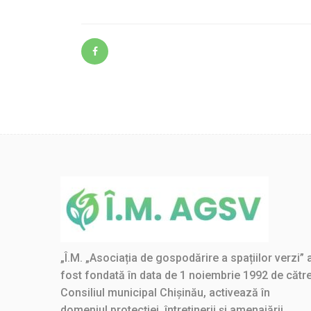
„Î.M. „Asociația de gospodărire a spațiilor verzi” 
fost fondată în data de 1 noiembrie 1992 de cătr
Consiliul municipal Chișinău, activează în
domeniul protecției, întreținerii și amenajării