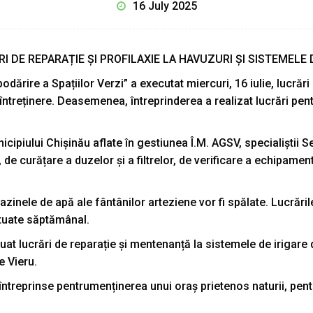
16 July 2025
I DE REPARAȚIE ȘI PROFILAXIE LA HAVUZURI ȘI SISTEMELE 
rire a Spațiilor Verzi” a executat miercuri, 16 iulie, lucrări d
e întreținere. Deasemenea, întreprinderea a realizat lucrări pe
nicipiului Chișinău aflate în gestiunea Î.M. AGSV, specialiștii S
, de curățare a duzelor și a filtrelor, de verificare a echipame
zinele de apă ale fântânilor arteziene vor fi spălate. Lucrările
ctuate săptămânal.
tuat lucrări de reparație și mentenanță la sistemele de irigare d
e Vieru.
 întreprinse pentrumenținerea unui oraș prietenos naturii, pen