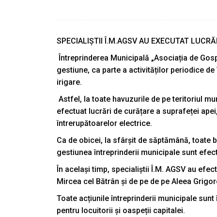
SPECIALIȘTII Î.M.AGSV AU EXECUTAT LUCRĂR
Întreprinderea Municipală „Asociația de Gospodă
gestiune, ca parte a activităților periodice d
irigare.
Astfel, la toate havuzurile de pe teritoriul mu
efectuat lucrări de curățare a suprafeței apei
întrerupătoarelor electrice.
Ca de obicei, la sfârșit de săptămână, toate ba
gestiunea întreprinderii municipale sunt efe
În același timp, specialiștii Î.M. AGSV au efec
Mircea cel Bătrân și de pe de pe Aleea Grigor
Toate acțiunile întreprinderii municipale sunt
pentru locuitorii și oaspeții capitalei.