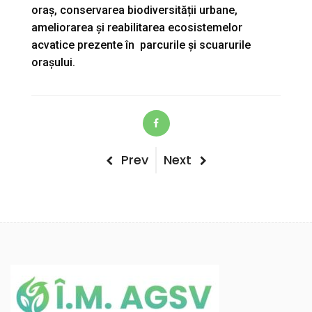
oraș, conservarea biodiversității urbane,
ameliorarea și reabilitarea ecosistemelor
acvatice prezente în parcurile și scuarurile
orașului.
Post
Previous
Next
Prev
Next
Post
Post
navigation