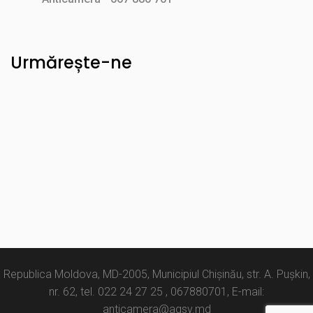
Urmărește-ne
Republica Moldova, MD-2005, Municipiul Chișinău, str. A. Pușkin,
nr. 62, tel. 022 24 27 25 , 067880701, E-mail:
anticamera@agsv.md