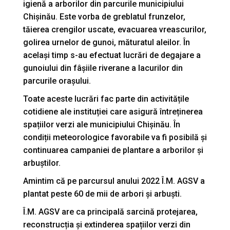
igienă a arborilor din parcurile municipiului
Chișinău. Este vorba de greblatul frunzelor,
tăierea crengilor uscate, evacuarea vreascurilor,
golirea urnelor de gunoi, măturatul aleilor. În
același timp s-au efectuat lucrări de degajare a
gunoiului din fâșiile riverane a lacurilor din
parcurile orașului.
Toate aceste lucrări fac parte din activitățile
cotidiene ale instituției care asigură întreținerea
spațiilor verzi ale municipiului Chișinău. În
condiții meteorologice favorabile va fi posibilă și
continuarea campaniei de plantare a arborilor și
arbuștilor.
Amintim că pe parcursul anului 2022 Î.M. AGSV a
plantat peste 60 de mii de arbori și arbuști.
Î.M. AGSV are ca principală sarcină protejarea,
reconstrucția și extinderea spațiilor verzi din