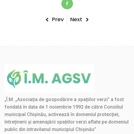
Post
Previous
Next
Prev
Next
Post
Post
navigation
„Î.M. „Asociația de gospodărire a spațiilor verzi” a fost
fondată în data de 1 noiembrie 1992 de către Consiliul
municipal Chișinău, activează în domeniul protecției,
întreținerii și amenajării spațiilor verzi aflate pe domeniul
public din intravilanul municipiul Chișinău”