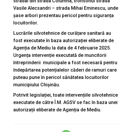
stradal din strada Columna, tronsonul strada
Vasile Alecsandri – strada Mihai Eminescu, unde
șase arbori prezentau pericol pentru siguranța
locuitorilor.
Lucrările silvotehnice de curățare sanitară au
fost executate în baza autorizației eliberate de
Agenția de Mediu la data de 4 februarie 2025.
Urgența intervenție executată de muncitorii
întreprinderii municipale a fost necesară pentru
îndepărtarea potențialelor căderi de ramuri care
puteau pune în pericol sănătatea locuitorilor
municipiului Chișinău.
Potrivit legislației, toate intervențiile silvotehnice
executate de către Î.M. AGSV se fac în baza unei
autorizații eliberate de Agenția de Mediu.