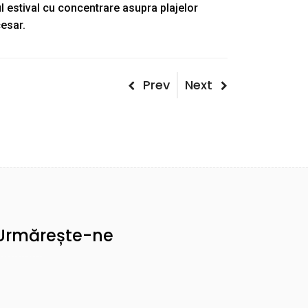
l estival cu concentrare asupra plajelor
cesar.
Post
Previous
Next
Prev
Next
Post
Post
navigation
Urmărește-ne