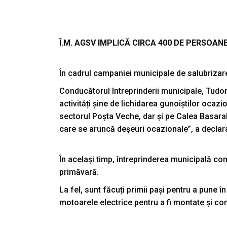
Î.M. AGSV IMPLICĂ CIRCA 400 DE PERSOA
În cadrul campaniei municipale de salubrizare
Conducătorul întreprinderii municipale, Tudor 
activități șine de lichidarea gunoiștilor ocazi
sectorul Poșta Veche, dar și pe Calea Basarab
care se aruncă deșeuri ocazionale”, a declara
În același timp, întreprinderea municipală cont
primăvară.
La fel, sunt făcuți primii pași pentru a pune 
motoarele electrice pentru a fi montate și con