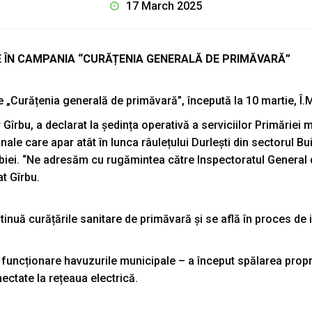
17 March 2025
NE ÎN CAMPANIA “CURĂȚENIA GENERALĂ DE PRIMĂVARĂ”
 „Curățenia generală de primăvară”, începută la 10 martie, Î.
Gîrbu, a declarat la ședința operativă a serviciilor Primăriei m
onale care apar atât în lunca râulețului Durlești din sectorul Bu
iei. “Ne adresăm cu rugămintea către Inspectoratul General de 
t Gîrbu.
inuă curățările sanitare de primăvară și se află în proces de id
în funcționare havuzurile municipale – a început spălarea propr
ectate la rețeaua electrică.