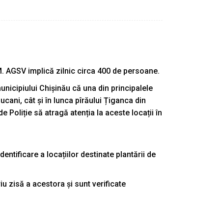
M. AGSV implică zilnic circa 400 de persoane.
unicipiului Chișinău că una din principalele
iucani, cât și în lunca pîrăului Țiganca din
Poliție să atragă atenția la aceste locații în
entificare a locațiilor destinate plantării de
iu zisă a acestora și sunt verificate