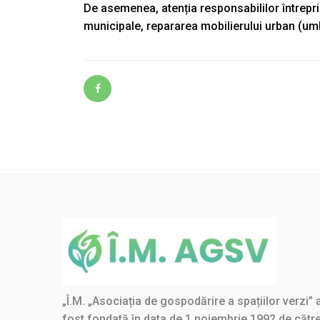
De asemenea, atenția responsabililor întrepri
municipale, repararea mobilierului urban (umb
„Î.M. „Asociația de gospodărire a spațiilor verzi” 
fost fondată în data de 1 noiembrie 1992 de cătr