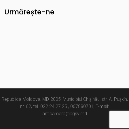
Urmărește-ne
Republica Moldova, MD-2005, Municipiul Chișinău, str. A. Pușkin,
nr. 62, tel. 022 24 27 25 , 067880701, E-mail:
anticamera@agsv.md