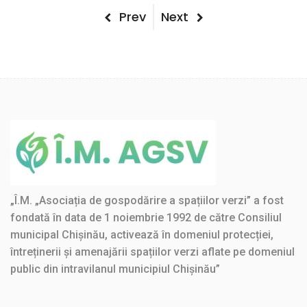
Post
Previous
Next
Prev
Next
Post
Post
navigation
„Î.M. „Asociația de gospodărire a spațiilor verzi” a fost
fondată în data de 1 noiembrie 1992 de către Consiliul
municipal Chișinău, activează în domeniul protecției,
întreținerii și amenajării spațiilor verzi aflate pe domeniul
public din intravilanul municipiul Chișinău”