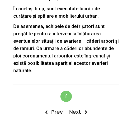
În același timp, sunt executate lucrări de
curățare și spălare a mobilierului urban.
De asemenea, echipele de defrișatori sunt
pregătite pentru a interveni la înlăturarea
eventualelor situații de avariere – căderi arbori și
de ramuri. Ca urmare a căderilor abundente de
ploi coronamentul arborilor este îngreunat și
există posibilitatea apariției acestor avarieri
naturale.
Post
Previous
Next
Prev
Next
Post
Post
navigation