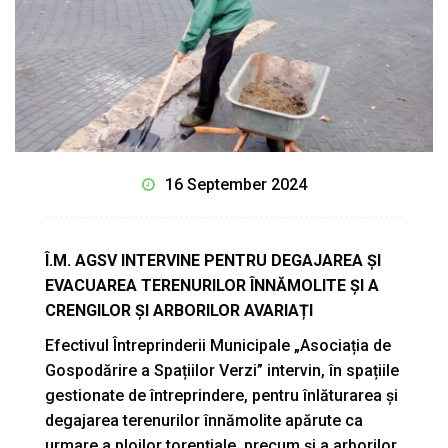
16 September 2024
Î.M. AGSV INTERVINE PENTRU DEGAJAREA ȘI
EVACUAREA TERENURILOR ÎNNĂMOLITE ȘI A
CRENGILOR ȘI ARBORILOR AVARIAȚI
Efectivul Întreprinderii Municipale „Asociația de
Gospodărire a Spațiilor Verzi” intervin, în spațiile
gestionate de întreprindere, pentru înlăturarea și
degajarea terenurilor înnămolite apărute ca
urmare a ploilor torențiale, precum și a arborilor