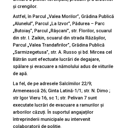
și crengilor.
Astfel, în Parcul „Valea Morilor”, Grădina Publică
„Alunelul”, Parcul „La Izvor”, Pădurea – Parc
„Butoiaș”,
Parcul „Râșcani”, str. Florilor, scuarul
din str. I. Zaikin, scuarul din strada Răzășilor,
Parcul „Valea Trandafirilor”, Grădina Publică
„Sarmizegetusa”, str. A. Russo și bd. Mircea cel
Bătrân sunt efectuate lucrări de degajare,
spălare și evacuare a nămolului adus de viiturile
de apă.
La fel, de pe adresele Salcîmilor 22/9;
Armenească 26; Ginta Latină-1/1; str. N. Dimo ;
str Igor Vieru 16, sc 1; str. Pelivan 7 sunt
executate lucrări de evacuare a ramurilor și
arborilor căzuți. În suportul angajaților
întreprinderii municipale au intervenit
colaboratorii de poliție.