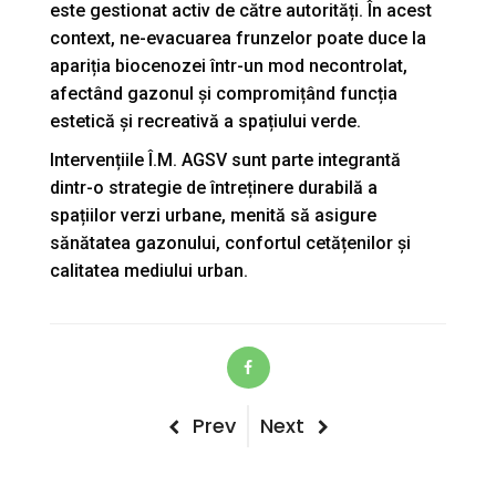
este gestionat activ de către autorități. În acest
context, ne-evacuarea frunzelor poate duce la
apariția biocenozei într-un mod necontrolat,
afectând gazonul și compromițând funcția
estetică și recreativă a spațiului verde.
Intervențiile Î.M. AGSV sunt parte integrantă
dintr-o strategie de întreținere durabilă a
spațiilor verzi urbane, menită să asigure
sănătatea gazonului, confortul cetățenilor și
calitatea mediului urban.
Post
Previous
Next
Prev
Next
Post
Post
navigation