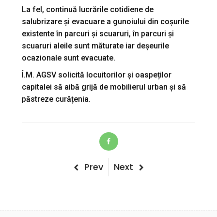
La fel, continuă lucrările cotidiene de
salubrizare și evacuare a gunoiului din coșurile
existente în parcuri și scuaruri, în parcuri și
scuaruri aleile sunt măturate iar deșeurile
ocazionale sunt evacuate.
Î.M. AGSV solicită locuitorilor și oaspeților
capitalei să aibă grijă de mobilierul urban și să
păstreze curățenia.
Post
Previous
Next
Prev
Next
Post
Post
navigation