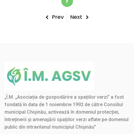
Post
Previous
Next
Prev
Next
Post
Post
navigation
„Î.M. „Asociația de gospodărire a spațiilor verzi” a fost
fondată în data de 1 noiembrie 1992 de către Consiliul
municipal Chișinău, activează în domeniul protecției,
întreținerii și amenajării spațiilor verzi aflate pe domeniul
public din intravilanul municipiul Chișinău”