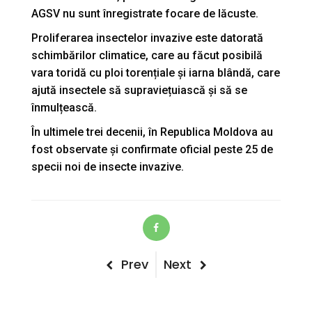
AGSV nu sunt înregistrate focare de lăcuste.
Proliferarea insectelor invazive este datorată
schimbărilor climatice, care au făcut posibilă
vara toridă cu ploi torențiale și iarna blândă, care
ajută insectele să supraviețuiască și să se
înmulțească.
În ultimele trei decenii, în Republica Moldova au
fost observate și confirmate oficial peste 25 de
specii noi de insecte invazive.
Post
Previous
Next
Prev
Next
Post
Post
navigation