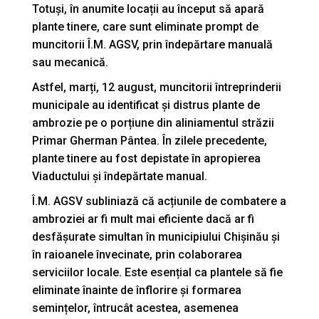
Totuși, în anumite locații au început să apară
plante tinere, care sunt eliminate prompt de
muncitorii Î.M. AGSV, prin îndepărtare manuală
sau mecanică.
Astfel, marți, 12 august, muncitorii întreprinderii
municipale au identificat și distrus plante de
ambrozie pe o porțiune din aliniamentul străzii
Primar Gherman Pântea. În zilele precedente,
plante tinere au fost depistate în apropierea
Viaductului și îndepărtate manual.
Î.M. AGSV subliniază că acțiunile de combatere a
ambroziei ar fi mult mai eficiente dacă ar fi
desfășurate simultan în municipiului Chișinău și
în raioanele învecinate, prin colaborarea
serviciilor locale. Este esențial ca plantele să fie
eliminate înainte de înflorire și formarea
semințelor, întrucât acestea, asemenea