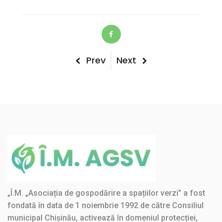
Post
Previous
Next
Prev
Next
Post
Post
navigation
„Î.M. „Asociația de gospodărire a spațiilor verzi” a fost
fondată în data de 1 noiembrie 1992 de către Consiliul
municipal Chișinău, activează în domeniul protecției,