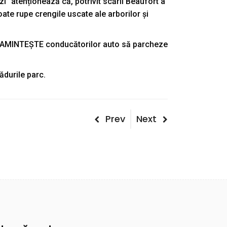
i” atenționează că, potrivit scării Beaufort a
oate rupe crengile uscate ale arborilor și
 fel AMINTEȘTE conducătorilor auto să parcheze
ădurile parc.
Post
Previous
Next
Prev
Next
Post
Post
navigation