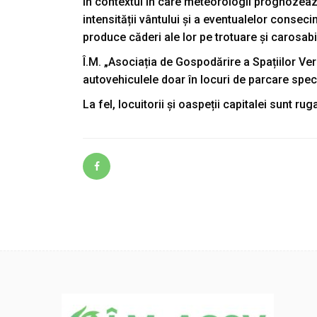
În contextul în care meteorologii prognozează 
intensității vântului și a eventualelor consec
produce căderi ale lor pe trotuare și carosabi
Î.M. „Asociația de Gospodărire a Spațiilor Ve
autovehiculele doar în locuri de parcare speci
La fel, locuitorii și oaspeții capitalei sunt r