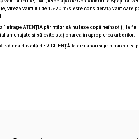
vânt puternic, Î.M. „Asociația de Gospodărire a Spațiilor Verz
ințe, viteza vântului de 15-20 m/s este considerată vânt care p
l.
rzi” atrage ATENȚIA părinților să nu lase copii neînsoțiți, la
al amenajate și să evite staționarea în apropierea arborilor.
ugați să dea dovadă de VIGILENȚĂ la deplasarea prin parcuri și p