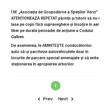
Î.M. „Asociația de Gospodărire a Spațiilor Verzi”
ATENȚIONEAZĂ REPETAT părinții și tutorii să nu-i
lase pe copii fără supraveghere și însoțire în aer
liber pe durata perioadei de acțiune a Codului
Galben.
De asemenea, le AMINTEȘTE conducătorilor
auto să-și parcheze autovehiculele doar în
locurile de parcare special amenajate și să evite
staționarea în apropierea arborilor.
Post
Previous
Next
Prev
Next
Post
Post
navigation