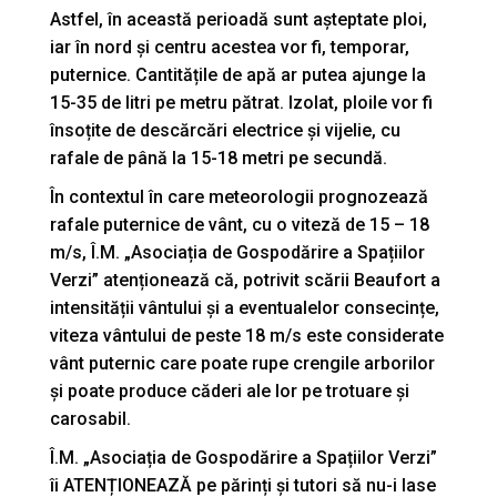
Astfel, în această perioadă sunt așteptate ploi,
iar în nord și centru acestea vor fi, temporar,
puternice. Cantitățile de apă ar putea ajunge la
15-35 de litri pe metru pătrat. Izolat, ploile vor fi
însoțite de descărcări electrice și vijelie, cu
rafale de până la 15-18 metri pe secundă.
În contextul în care meteorologii prognozează
rafale puternice de vânt, cu o viteză de 15 – 18
m/s, Î.M. „Asociația de Gospodărire a Spațiilor
Verzi” atenționează că, potrivit scării Beaufort a
intensității vântului și a eventualelor consecințe,
viteza vântului de peste 18 m/s este considerate
vânt puternic care poate rupe crengile arborilor
și poate produce căderi ale lor pe trotuare și
carosabil.
Î.M. „Asociația de Gospodărire a Spațiilor Verzi”
îi ATENȚIONEAZĂ pe părinți și tutori să nu-i lase