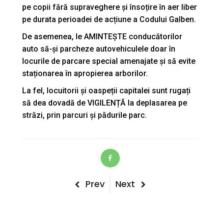
pe copii fără supraveghere și însoțire în aer liber
pe durata perioadei de acțiune a Codului Galben.
De asemenea, le AMINTEȘTE conducătorilor
auto să-și parcheze autovehiculele doar în
locurile de parcare special amenajate și să evite
staționarea în apropierea arborilor.
La fel, locuitorii și oaspeții capitalei sunt rugați
să dea dovadă de VIGILENȚĂ la deplasarea pe
străzi, prin parcuri și pădurile parc.
Post
Previous
Next
Prev
Next
Post
Post
navigation