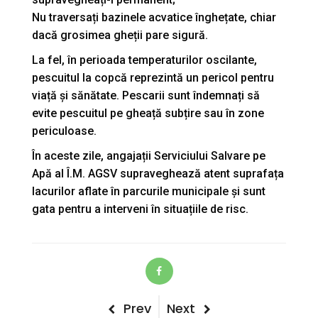
Nu traversați bazinele acvatice înghețate, chiar
dacă grosimea gheții pare sigură.
La fel, în perioada temperaturilor oscilante,
pescuitul la copcă reprezintă un pericol pentru
viață și sănătate. Pescarii sunt îndemnați să
evite pescuitul pe gheață subțire sau în zone
periculoase.
În aceste zile, angajații Serviciului Salvare pe
Apă al Î.M. AGSV supraveghează atent suprafața
lacurilor aflate în parcurile municipale și sunt
gata pentru a interveni în situațiile de risc.
Post
Previous
Next
Prev
Next