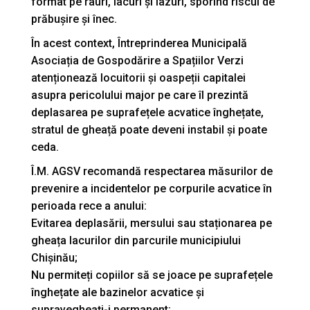
format pe râuri, lacuri și iazuri, sporind riscul de
prăbușire și înec.
În acest context, Întreprinderea Municipală
Asociația de Gospodărire a Spațiilor Verzi
atenționează locuitorii și oaspeții capitalei
asupra pericolului major pe care îl prezintă
deplasarea pe suprafețele acvatice înghețate,
stratul de gheață poate deveni instabil și poate
ceda.
Î.M. AGSV recomandă respectarea măsurilor de
prevenire a incidentelor pe corpurile acvatice în
perioada rece a anului:
Evitarea deplasării, mersului sau staționarea pe
gheața lacurilor din parcurile municipiului
Chișinău;
Nu permiteți copiilor să se joace pe suprafețele
înghețate ale bazinelor acvatice și
supravegheați-i permanent;