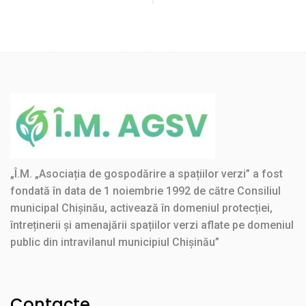
Post
Post
navigation
„Î.M. „Asociația de gospodărire a spațiilor verzi” a fost
fondată în data de 1 noiembrie 1992 de către Consiliul
municipal Chișinău, activează în domeniul protecției,
întreținerii și amenajării spațiilor verzi aflate pe domeniul
public din intravilanul municipiul Chișinău”
Contacte