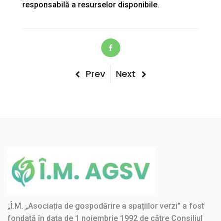
responsabilă a resurselor disponibile.
Post
Previous
Next
Prev
Next
Post
Post
navigation
„Î.M. „Asociația de gospodărire a spațiilor verzi” a fost
fondată în data de 1 noiembrie 1992 de către Consiliul