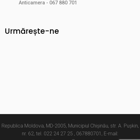
Anticamera - 067 880 701
Urmărește-ne
Republica Moldova, MD-2005, Municipiul Chișinău, str. A. Pușkin,
nr. 62, tel. 022 24 27 25 , 067880701, E-mail: