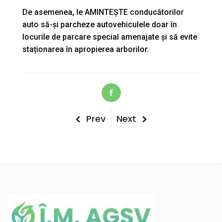
De asemenea, le AMINTEȘTE conducătorilor
auto să-și parcheze autovehiculele doar în
locurile de parcare special amenajate și să evite
staționarea în apropierea arborilor.
Post
Previous
Next
Prev
Next
Post
Post
navigation