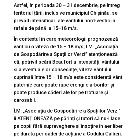
Astfel, în perioada 30 – 31 decembrie, pe întreg
teritoriul țării, inclusive municipiul Chișinău, se
prevăd intensificări ale vântului nord-vestic în
rafale de până la 15–18 m/s.
În contextul în care meteorologii prognozează
vânt cu o viteză de 15 – 18 m/s, Î.M. „Asociația
de Gospodărire a Spațiilor Verzi” atenționează
că, potrivit scării Beaufort a intensității vântului
și a eventualelor consecințe, viteza vântului
cuprinsă între 15 – 18 m/s este considerată vânt
puternic care poate rupe crengile arborilor și
poate produce căderi ale lor pe trotuare și
carosabil.
Î.M. „Asociația de Gospodărire a Spațiilor Verzi”
îi ATENȚIONEAZĂ pe părinți și tutori să nu-i lase
pe copii fără supraveghere și însoțire în aer liber
pe durata perioadei de acțiune a Codului Galben.