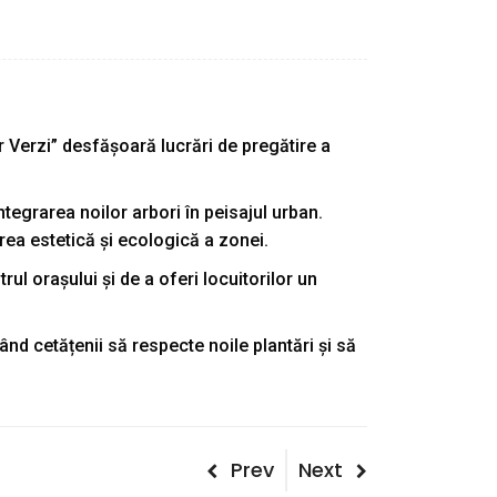
 Verzi” desfășoară lucrări de pregătire a
egrarea noilor arbori în peisajul urban.
area estetică și ecologică a zonei.
rul orașului și de a oferi locuitorilor un
ând cetățenii să respecte noile plantări și să
Post
Previous
Next
Prev
Next