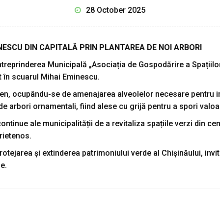
28 October 2025
ESCU DIN CAPITALĂ PRIN PLANTAREA DE NOI ARBORI
treprinderea Municipală „Asociația de Gospodărire a Spațiilor
ot în scuarul Mihai Eminescu.
ren, ocupându-se de amenajarea alveolelor necesare pentru int
de arbori ornamentali, fiind alese cu grijă pentru a spori valo
ntinue ale municipalității de a revitaliza spațiile verzi din cent
rietenos.
otejarea și extinderea patrimoniului verde al Chișinăului, invit
e.