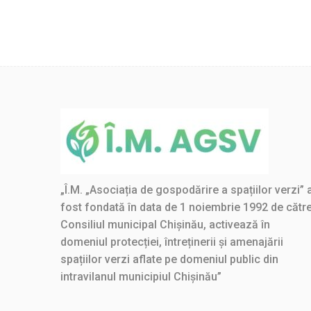
„Î.M. „Asociația de gospodărire a spațiilor verzi” 
fost fondată în data de 1 noiembrie 1992 de cătr
Consiliul municipal Chișinău, activează în
domeniul protecției, întreținerii și amenajării
spațiilor verzi aflate pe domeniul public din
intravilanul municipiul Chișinău”