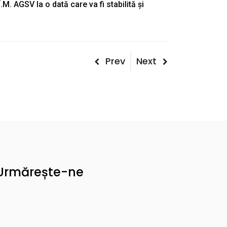
M. AGSV la o dată care va fi stabilită și
Post
Previous
Next
Prev
Next
Post
Post
navigation
Urmărește-ne