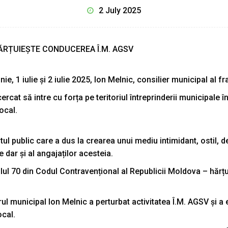
2 July 2025
HĂRȚUIEȘTE CONDUCEREA Î.M. AGSV
nie, 1 iulie și 2 iulie 2025, Ion Melnic, consilier municipal al f
cercat să intre cu forța pe teritoriul întreprinderii municipal
local.
l public care a dus la crearea unui mediu intimidant, ostil, d
 dar și al angajaților acesteia.
lul 70 din Codul Contravențional al Republicii Moldova – hărțu
l municipal Ion Melnic a perturbat activitatea Î.M. AGSV și a 
ocal.