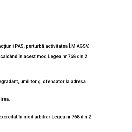
racțiunii PAS, perturbă activitatea Î.M.AGSV.
e încalcând în acest mod Legea nr.768 din 2
egradant, umilitor și ofensator la adresa
irea.
exercitat în mod arbitrar Legea nr.768 din 2