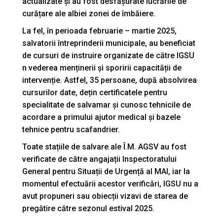
actualizate și au fost desfășurate lucrările de
curățare ale albiei zonei de îmbăiere.
La fel, în perioada februarie – martie 2025,
salvatorii întreprinderii municipale, au beneficiat
de cursuri de instruire organizate de către IGSU
n vederea menținerii și sporirii capacității de
intervenție. Astfel, 35 persoane, după absolvirea
cursurilor date, dețin certificatele pentru
specialitate de salvamar și cunosc tehnicile de
acordare a primului ajutor medical și bazele
tehnice pentru scafandrier.
Toate stațiile de salvare ale Î.M. AGSV au fost
verificate de către angajații Inspectoratului
General pentru Situații de Urgență al MAI, iar la
momentul efectuării acestor verificări, IGSU nu a
avut propuneri sau obiecții vizavi de starea de
pregătire către sezonul estival 2025.