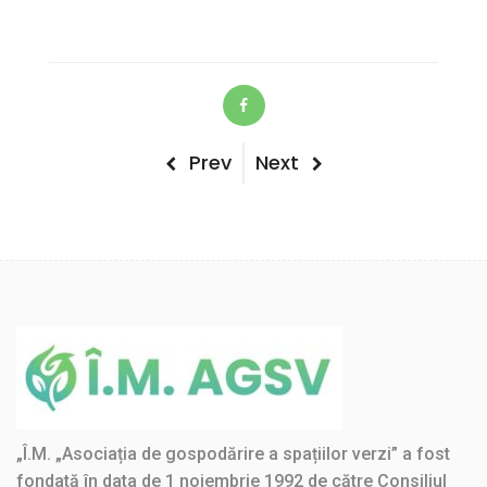
Post
Previous
Next
Prev
Next
Post
Post
navigation
„Î.M. „Asociația de gospodărire a spațiilor verzi” a fost
fondată în data de 1 noiembrie 1992 de către Consiliul