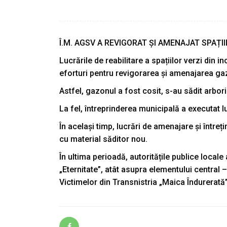
Î.M. AGSV A REVIGORAT ȘI AMENAJAT SPAȚI
Lucrările de reabilitare a spațiilor verzi din
eforturi pentru revigorarea și amenajarea gazo
Astfel, gazonul a fost cosit, s-au sădit arbori 
La fel, întreprinderea municipală a executat lu
În același timp, lucrări de amenajare și între
cu material săditor nou.
În ultima perioadă, autoritățile publice local
„Eternitate”, atât asupra elementului central
Victimelor din Transnistria „Maica Îndurerată”