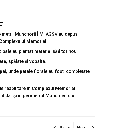
E”
de metri. Muncitorii Î.M. AGSV au depus
ta Complexului Memorial.
icipale au plantat material săditor nou.
țate, spălate și vopsite.
opei, unde petele florale au fost completate
 de reabilitare în Complexul Memorial
nit dar și în perimetrul Monumentului
Post
Previous
Next
Prev
Next