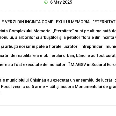
8 May 2025
ILE VERZI DIN INCINTA COMPLEXULUI MEMORIAL “ETERNITAT
 incinta Complexului Memorial „Eternitate” sunt pe ultima sută 
nului, a arborilor și arbuștilor și a petelor florale din incin
și arbuști noi iar în petele florale lucrătorii întreprinderii mun
crări de reabilitare a mobilierului urban, băncile au fost cură
ținere au fost executate de muncitorii Î.M.AGSV în Scuarul Eur
e ale municipiului Chișinău au executat un ansamblu de lucrări
 – Focul veșnic cu 5 arme – cât și asupra Monumentului de gra
.