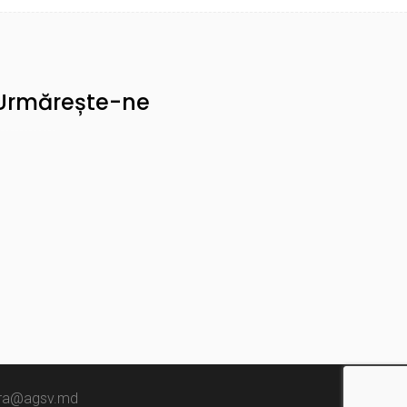
Urmărește-ne
amera@agsv.md