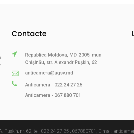
Contacte
Republica Moldova, MD-2005, mun.
a
Chișinău, str. Alexandr Pușkin, 62
e
anticamera@agsv.md
Anticamera - 022 24 27 25
Anticamera - 067 880 701
 A. Pușkin, nr. 62, tel. 022 24 27 25 , 067880701, E-mail: antic