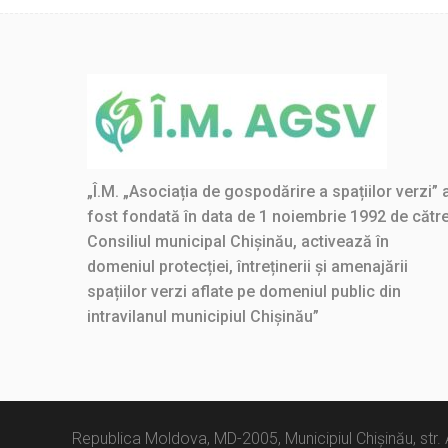
„Î.M. „Asociația de gospodărire a spațiilor verzi” 
fost fondată în data de 1 noiembrie 1992 de cătr
Consiliul municipal Chișinău, activează în
domeniul protecției, întreținerii și amenajării
spațiilor verzi aflate pe domeniul public din
intravilanul municipiul Chișinău”
Republica Moldova, MD-2005, Municipiul Chișinău, str.