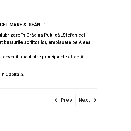
 CEL MARE ȘI SFÂNT”
alubrizare în Grădina Publică „Ștefan cel
at busturile scriitorilor, amplasate pe Aleea
 devenit una dintre principalele atracții
in Capitală.
Post
Previous
Next
Prev
Next
Post
Post
navigation