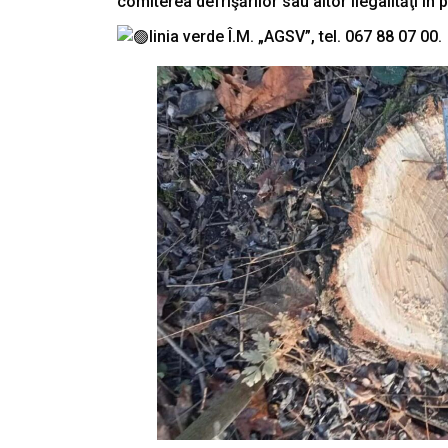
comiterea defrişărilor sau altor ilegalităţi în
linia verde Î.M. „AGSV”, tel. 067 88 07 00.