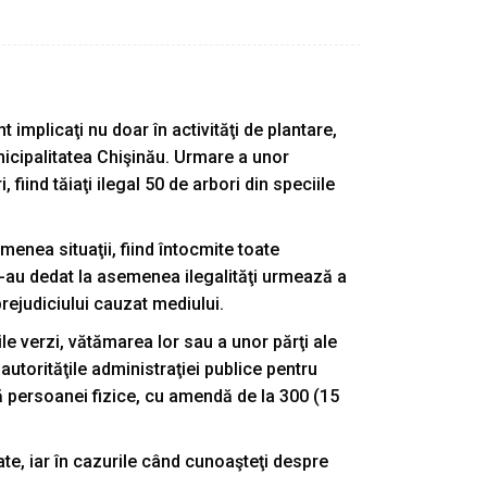
 implicaţi nu doar în activităţi de plantare,
unicipalitatea Chişinău. Urmare a unor
iind tăiaţi ilegal 50 de arbori din speciile
enea situaţii, fiind întocmite toate
 s-au dedat la asemenea ilegalităţi urmează a
rejudiciului cauzat mediului.
ile verzi, vătămarea lor sau a unor părţi ale
autorităţile administraţiei publice pentru
ă persoanei fizice, cu amendă de la 300 (15
ate, iar în cazurile când cunoaşteţi despre