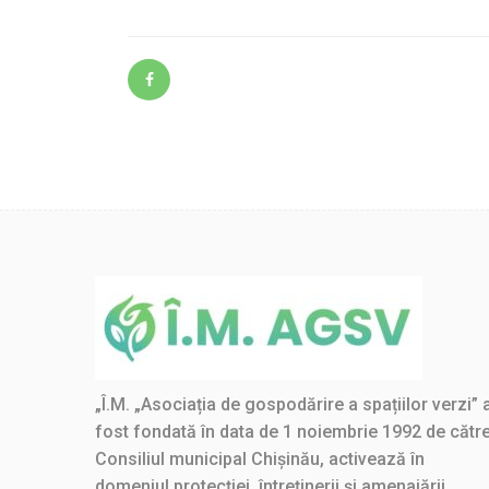
„Î.M. „Asociația de gospodărire a spațiilor verzi” 
fost fondată în data de 1 noiembrie 1992 de cătr
Consiliul municipal Chișinău, activează în
domeniul protecției, întreținerii și amenajării