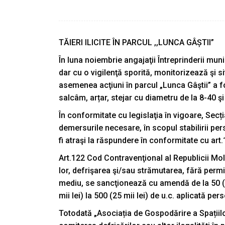
TĂIERI ILICITE ÎN PARCUL ,,LUNCA GÂȘTII”
În luna noiembrie angajaţii Întreprinderii muni
dar cu o vigilenţă sporită, monitorizează şi s
asemenea acţiuni în parcul „Lunca Gâştii” a fo
salcâm, arțar, stejar cu diametru de la 8-40 ş
În conformitate cu legislaţia în vigoare, Secț
demersurile necesare, în scopul stabilirii per
fi atraşi la răspundere în conformitate cu art
Art.122 Cod Contravenţional al Republicii Moldo
lor, defrişarea şi/sau strămutarea, fără permi
mediu, se sancţionează cu amendă de la 50 (25
mii lei) la 500 (25 mii lei) de u.c. aplicată pe
Totodată „Asociația de Gospodărire a Spațiilor