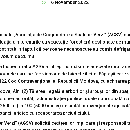
16 November 2022
cipale „Asociația de Gospodărire a Spațiilor Verzi” (AGSV) sunt
ituaţia din terenurile cu vegetaţie forestieră gestionate de m
st stabilit faptul că persoane necunoscute au comis defrişări, f
i volum de 20 m3.
ia Inspectorat a AGSV a întreprins măsurile adecvate unor asem
soanele care se fac vinovate de taierele ilicite. Făptaşii care
.122 Cod Contravențional al Republicii Moldova, cu achitarea p
va, Aln. (2) Tăierea ilegală a arborilor şi arbuştilor din spaţi
siunea autorităţii administraţiei publice locale coordonată cu 
00 lei) la 100 (5000 mii lei) de unităţi convenţionale aplicat
rsoanei juridice cu recuperarea prejudiciului.
 Verzi” (AGSV) solicită cetăţenilor implicare şi responsabilit