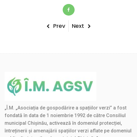
Post
Previous
Next
Prev
Next
Post
Post
navigation
„Î.M. „Asociația de gospodărire a spațiilor verzi” a fost
fondată în data de 1 noiembrie 1992 de către Consiliul
municipal Chișinău, activează în domeniul protecției,
întreținerii și amenajării spațiilor verzi aflate pe domeniul