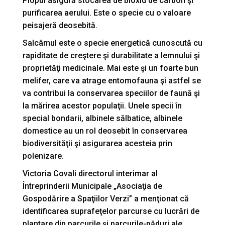
Plopul asigură stocarea de bioxid de carbon şi
purificarea aerului. Este o specie cu o valoare
peisajeră deosebită.
Salcâmul este o specie energetică cunoscută cu
rapiditate de creştere şi durabilitate a lemnului şi
proprietăţi medicinale. Mai este şi un foarte bun
melifer, care va atrage entomofauna şi astfel se
va contribui la conservarea speciilor de faună şi
la mărirea acestor populaţii. Unele specii în
special bondarii, albinele sălbatice, albinele
domestice au un rol deosebit în conservarea
biodiversităţii şi asigurarea acesteia prin
polenizare.
Victoria Covali directorul interimar al
Întreprinderii Municipale „Asociaţia de
Gospodărire a Spaţiilor Verzi” a menţionat că
identificarea suprafeţelor parcurse cu lucrări de
plantare din parcurile şi parcurile-păduri ale