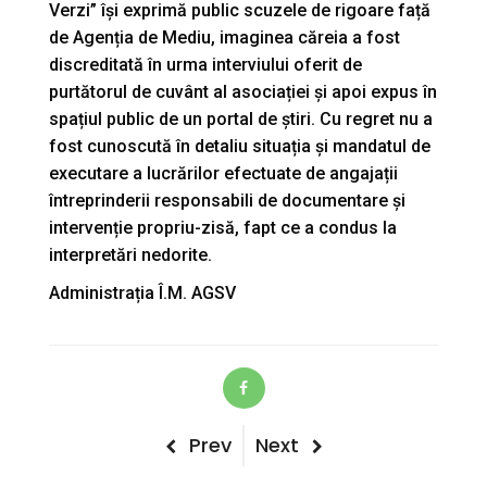
Verzi” își exprimă public scuzele de rigoare față
de Agenția de Mediu, imaginea căreia a fost
discreditată în urma interviului oferit de
purtătorul de cuvânt al asociației și apoi expus în
spațiul public de un portal de știri. Cu regret nu a
fost cunoscută în detaliu situația și mandatul de
executare a lucrărilor efectuate de angajații
întreprinderii responsabili de documentare și
intervenție propriu-zisă, fapt ce a condus la
interpretări nedorite.
Administrația Î.M. AGSV
Post
Previous
Next
Prev
Next
Post
Post