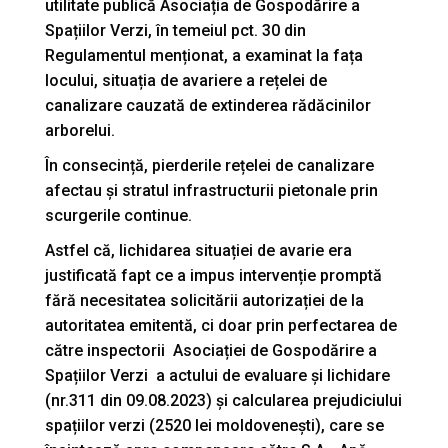
utilitate publică Asociația de Gospodărire a
Spațiilor Verzi, în temeiul pct. 30 din
Regulamentul menționat, a examinat la fața
locului, situația de avariere a rețelei de
canalizare cauzată de extinderea rădăcinilor
arborelui.
În consecință, pierderile rețelei de canalizare
afectau și stratul infrastructurii pietonale prin
scurgerile continue.
Astfel că, lichidarea situației de avarie era
justificată fapt ce a impus intervenție promptă
fără necesitatea solicitării autorizației de la
autoritatea emitentă, ci doar prin perfectarea de
către inspectorii Asociației de Gospodărire a
Spațiilor Verzi a actului de evaluare și lichidare
(nr.311 din 09.08.2023) și calcularea prejudiciului
spațiilor verzi (2520 lei moldovenești), care se