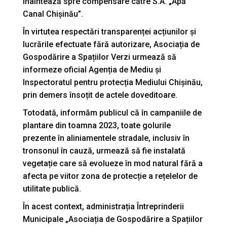
înaintează spre compensare către S.A. „Apă
Canal Chișinău”.
În virtutea respectări transparenței acțiunilor și
lucrările efectuate fără autorizare, Asociația de
Gospodărire a Spațiilor Verzi urmează să
informeze oficial Agenția de Mediu și
Inspectoratul pentru protecția Mediului Chișinău,
prin demers însoțit de actele doveditoare.
Totodată, informăm publicul că în campaniile de
plantare din toamna 2023, toate golurile
prezente în aliniamentele stradale, inclusiv în
tronsonul în cauză, urmează să fie instalată
vegetație care să evolueze în mod natural fără a
afecta pe viitor zona de protecție a rețelelor de
utilitate publică.
În acest context, administrația Întreprinderii
Municipale „Asociația de Gospodărire a Spațiilor